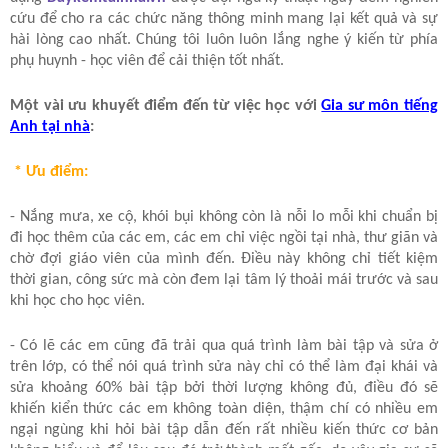
cứu để cho ra các chức năng thông minh mang lại kết quả và sự
hài lòng cao nhất. Chúng tôi luôn luôn lắng nghe ý kiến từ phía
phụ huynh - học viên để cải thiện tốt nhất.
Một vài ưu khuyết điểm đến từ việc học với
Gia sư môn tiếng
Anh tại nhà
:
* Ưu điểm:
- Nắng mưa, xe cộ, khói bụi không còn là nỗi lo mỗi khi chuẩn bị
đi học thêm của các em, các em chỉ việc ngồi tại nhà, thư giãn và
chờ đợi giáo viên của mình đến. Điều này không chỉ tiết kiệm
thời gian, công sức mà còn đem lại tâm lý thoải mái trước và sau
khi học cho học viên.
- Có lẽ các em cũng đã trải qua quá trình làm bài tập và sửa ở
trên lớp, có thể nói quá trình sửa này chỉ có thể làm đại khái và
sửa khoảng 60% bài tập bởi thời lượng không đủ, điều đó sẽ
khiến kiển thức các em không toàn diện, thậm chí có nhiều em
ngại ngùng khi hỏi bài tập dẫn đến rất nhiều kiến thức cơ bản