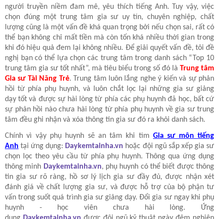
người truyền niềm đam mê, yêu thích tiếng Anh. Tuy vậy, việc
chọn đúng một trung tâm gia sư uy tín, chuyên nghiệp, chất
lượng cũng là một vấn đề khá quan trọng bởi nếu chọn sai, rất có
thể bạn không chỉ mất tiền mà còn tốn khá nhiều thời gian trong
khi đó hiệu quả đem lại không nhiều. Để giải quyết vấn đề, tôi đề
nghị bạn có thể lựa chọn các trung tâm trong danh sách “Top 10
trung tâm gia sư tốt nhất”, mà tiêu biểu trong số đó là
Trung tâm
Gia sư Tài Năng Trẻ
. Trung tâm
luôn lắng nghe ý kiến và sự phản
hồi từ phía phụ huynh, và luôn chắt lọc lại những gia sư giảng
dạy tốt và được sự hài lòng từ phía các phụ huynh đã học, bất cứ
sự phản hồi nào chưa hài lòng từ phía phụ huynh về gia sư trung
tâm đều ghi nhận và xóa thông tin gia sư đó ra khỏi danh sách.
Chính vì vậy phụ huynh sẽ an tâm khi tìm
Gia sư môn tiếng
Anh
tại ứng dụng:
Daykemtainha.vn
hoặc đội ngũ sắp xếp gia sư
chọn lọc theo yêu cầu từ phía phụ huynh. Thông qua ứng dụng
thông minh
Daykemtainha.vn
, phụ huynh có thể biết được thông
tin gia sư rõ ràng, hồ sơ lý lịch gia sư đầy đủ, được nhận xét
đánh giá về chất lượng gia sư, và được hỗ trợ của bộ phận tư
vấn trong suốt quá trình gia sư giảng dạy. Đổi gia sư ngay khi phụ
huynh - học viên chưa hài lòng. Ứng
dụng
Daykemtainha.vn
được đội ngũ kỹ thuật ngày đêm nghiên