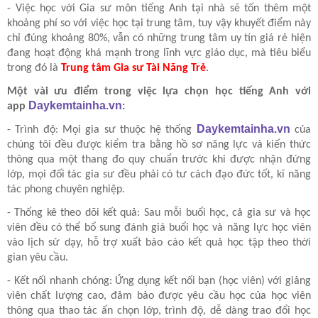
- Việc học với Gia sư môn tiếng Anh tại nhà sẽ tốn thêm một
khoảng phí so với việc học tại trung tâm, tuy vậy khuyết điểm này
chỉ đúng khoảng 80%, vẫn có những trung tâm uy tín giá rẻ hiện
đang hoạt động khá mạnh trong lĩnh vực giáo dục, mà tiêu biểu
trong đó là
Trung tâm Gia sư Tài Năng Trẻ
.
Một vài ưu điểm trong việc lựa chọn học tiếng Anh với
Daykemtainha.vn
app
:
Daykemtainha.vn
- Trình độ: Mọi gia sư thuộc hệ thống
của
chúng tôi đều được kiểm tra bằng hồ sơ năng lực và kiến thức
thông qua một thang đo quy chuẩn trước khi được nhận đứng
lớp, mọi đối tác gia sư đều phải có tư cách đạo đức tốt, kĩ năng
tác phong chuyên nghiệp.
- Thống kê theo dõi kết quả: Sau mỗi buổi học, cả gia sư và học
viên đều có thể bổ sung đánh giá buổi học và năng lực học viên
vào lịch sử dạy, hỗ trợ xuất báo cáo kết quả học tập theo thời
gian yêu cầu.
- Kết nối nhanh chóng: Ứng dụng kết nối bạn (học viên) với giảng
viên chất lượng cao, đảm bảo được yêu cầu học của học viên
thông qua thao tác ấn chọn lớp, trình độ, dễ dàng trao đổi học