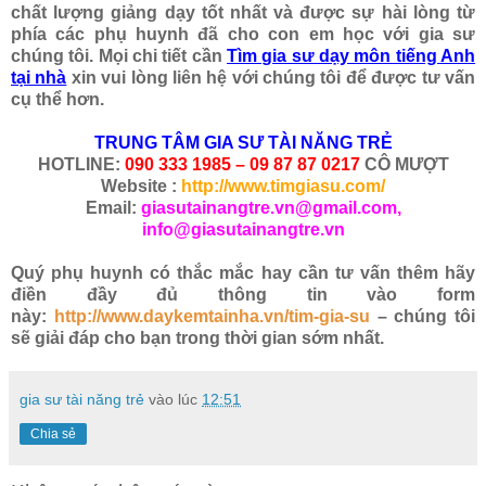
chất lượng giảng dạy tốt nhất và được sự hài lòng từ
phía các phụ huynh đã cho con em học với gia sư
chúng tôi. Mọi chi tiết cần
Tìm gia sư dạy môn tiếng Anh
tại nhà
xin vui lòng liên hệ với chúng tôi để được tư vấn
cụ thể hơn.
TRUNG TÂM GIA SƯ TÀI NĂNG TRẺ
HOTLINE:
090 333 1985 – 09 87 87 0217
CÔ MƯỢT
Website :
http://www.timgiasu.com/
Email:
giasutainangtre.vn@gmail.com,
info@giasutainangtre.vn
Quý phụ huynh có thắc mắc hay cần tư vấn thêm hãy
điền đầy đủ thông tin vào form
này:
http://www.daykemtainha.vn/tim-gia-su
– chúng tôi
sẽ giải đáp cho bạn trong thời gian sớm nhất.
gia sư tài năng trẻ
vào lúc
12:51
Chia sẻ