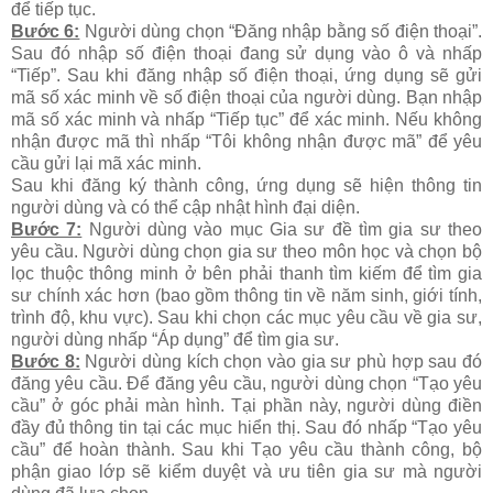
để tiếp tục.
Bước 6:
Người dùng chọn “Đăng nhập bằng số điện thoại”.
Sau đó nhập số điện thoại đang sử dụng vào ô và nhấp
“Tiếp”. Sau khi đăng nhập số điện thoại, ứng dụng sẽ gửi
mã số xác minh về số điện thoại của người dùng. Bạn nhập
mã số xác minh và nhấp “Tiếp tục” để xác minh. Nếu không
nhận được mã thì nhấp “Tôi không nhận được mã” để yêu
cầu gửi lại mã xác minh.
Sau khi đăng ký thành công, ứng dụng sẽ hiện thông tin
người dùng và có thể cập nhật hình đại diện.
Bước 7:
Người dùng vào mục Gia sư đề tìm gia sư theo
yêu cầu. Người dùng chọn gia sư theo môn học và chọn bộ
lọc thuộc thông minh ở bên phải thanh tìm kiếm để tìm gia
sư chính xác hơn (bao gồm thông tin về năm sinh, giới tính,
trình độ, khu vực). Sau khi chọn các mục yêu cầu về gia sư,
người dùng nhấp “Áp dụng” để tìm gia sư.
Bước 8:
Người dùng kích chọn vào gia sư phù hợp sau đó
đăng yêu cầu. Để đăng yêu cầu, người dùng chọn “Tạo yêu
cầu” ở góc phải màn hình. Tại phần này, người dùng điền
đầy đủ thông tin tại các mục hiển thị. Sau đó nhấp “Tạo yêu
cầu” để hoàn thành. Sau khi Tạo yêu cầu thành công, bộ
phận giao lớp sẽ kiểm duyệt và ưu tiên gia sư mà người