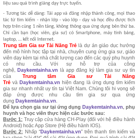
liệu sau quá trình giảng dạy trực tuyến.
- Tương tác dễ dàng: Tải app và đăng nhập thành công, mọi thao
tác từ tìm kiếm - nhận lớp - vào lớp - dạy và học đều được tích
hợp trên cùng 1 nền tảng, không thông qua ứng dụng bên thứ ba.
Chỉ cần bạn (học viên, gia sư) có Smartphone, máy tính bảng,
laptop, … kết nối Internet.
Trung tâm Gia sư Tài Năng Trẻ
là dự án giáo dục hướng
đến mô hình học tập tại nhà, chuyên cung ứng gia sư, giáo
viên dạy kèm tại nhà chất lượng cao đến các quý phụ huynh
có nhu cầu. Với sự hỗ trợ của công
nghệ,
Daykemtainha.vn
là app đăng ký làm gia sư uy tín
của
Trung tâm Gia sư Tài Năng
Trẻ
và
Daykemtainha.vn
hiện đang là ứng dụng tìm kiếm
gia sư nhanh nhất uy tín tại Việt Nam. Chúng tôi hi vọng sẽ
đáp ứng được nhu cầu tìm gia sư qua ứng
dụng
Daykemtainha.vn
.
Để lựa chọn gia sư tại ứng dụng
Daykemtainha.vn
, phụ
huynh và học viên thực hiện các bước sau:
Bước 1:
Truy cập cửa hàng CH-Play (đối với hệ điều hành
Android) hoặc App Store (Hệ điều hành IOS).
Bước 2:
Nhấp “
Daykemtainha.vn
” trên thanh tìm kiếm và
lựa chọn “cài đặt” để cài đặt ứng dụng. Đợi quá trình cài đặt