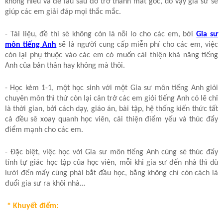
không hiểu và để lâu sau đó trở thành mất gốc, do vậy gia sư sẽ
giúp các em giải đáp mọi thắc mắc.
- Tài liệu, đề thi sẽ không còn là nỗi lo cho các em, bởi
Gia sư
môn tiếng Anh
sẽ là người cung cấp miễn phí cho các em, việc
còn lại phụ thuộc vào các em có muốn cải thiện khả năng tiếng
Anh của bản thân hay không mà thôi.
- Học kèm 1-1, một học sinh với một Gia sư môn tiếng Anh giỏi
chuyên môn thì thứ còn lại cản trở các em giỏi tiếng Anh có lẽ chỉ
là thời gian, bởi cách dạy, giáo án, bài tập, hệ thống kiến thức tất
cả đều sẽ xoay quanh học viên, cải thiện điểm yếu và thúc đẩy
điểm mạnh cho các em.
- Đặc biệt, việc học với Gia sư môn tiếng Anh cũng sẽ thúc đẩy
tính tự giác học tập của học viên, mỗi khi gia sư đến nhà thì dù
lười đến mấy cũng phải bắt đầu học, bằng không chỉ còn cách là
đuổi gia sư ra khỏi nhà…
* Khuyết điểm: