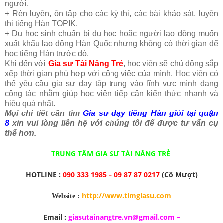
người.
+ Rèn luyện, ôn tập cho các kỳ thi, các bài khảo sát, luyện
thi tiếng Hàn TOPIK.
+ Du học sinh chuẩn bị du học hoặc người lao động muốn
xuất khẩu lao động Hàn Quốc nhưng không có thời gian để
học tiếng Hàn trước đó.
Khi đến với
Gia sư Tài Năng Trẻ
, học viên sẽ chủ động sắp
xếp thời gian phù hợp với công việc của mình. Học viên có
thể yêu cầu gia sư dạy tập trung vào lĩnh vực mình đang
công tác nhằm giúp học viên tiếp cận kiến thức nhanh và
hiệu quả nhất.
Mọi chi tiết cần tìm
Gia sư dạy tiếng Hàn giỏi tại quận
8
xin vui lòng liên hệ với chúng tôi để được tư vấn cụ
thể hơn.
TRUNG TÂM GIA SƯ TÀI NĂNG TRẺ
HOTLINE :
090 333 1985 – 09 87 87 0217
(Cô Mượt)
http://www.timgiasu.com
Website :
Email :
giasutainangtre.vn@gmail.com
–