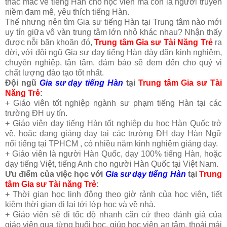
thắc mắc về tiếng Hàn cho học viên mà còn là người truyền
niềm đam mê, yêu thích tiếng Hàn.
Thế nhưng nên tìm Gia sư tiếng Hàn tại Trung tâm nào mới
uy tín giữa vô vàn trung tâm lớn nhỏ khác nhau? Nhận thấy
được nỗi băn khoăn đó,
Trung tâm Gia sư Tài Năng Trẻ
ra
đời, với đội ngũ Gia sư dạy tiếng Hàn dày dặn kinh nghiệm,
chuyên nghiệp, tận tâm, đảm bảo sẽ đem đến cho quý vị
chất lượng đào tạo tốt nhất.
Đội ngũ
Gia sư dạy tiếng Hàn
tại
Trung tâm Gia sư Tài
Năng Trẻ
:
+ Giáo viên tốt nghiệp ngành sư phạm tiếng Hàn tại các
trường ĐH uy tín.
+ Giáo viên dạy tiếng Hàn tốt nghiệp du học Hàn Quốc trở
về, hoặc đang giảng dạy tại các trường ĐH dạy Hàn Ngữ
nổi tiếng tại TPHCM , có nhiều năm kinh nghiệm giảng dạy.
+ Giáo viên là người Hàn Quốc, dạy 100% tiếng Hàn, hoặc
dạy tiếng Việt, tiếng Anh cho người Hàn Quốc tại Việt Nam.
Ưu điểm của việc học với
Gia sư dạy tiếng Hàn
tại
Trung
tâm Gia sư Tài năng Trẻ
:
+ Thời gian học linh động theo giờ rảnh của học viên, tiết
kiệm thời gian đi lại tới lớp học và về nhà.
+ Giáo viên sẽ đi tốc độ nhanh căn cứ theo đánh giá của
giáo viên qua từng buổi học, giúp học viên an tâm, thoải mái