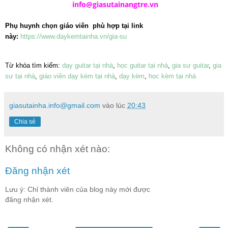
info@giasutainangtre.vn
Phụ huynh chọn giáo viên phù hợp tại link
này:
https://www.daykemtainha.vn/gia-su
Từ khóa tìm kiếm:
dạy guitar tại nhà
,
học guitar tại nhà
,
gia sư guitar
,
gia
sư tại nhà
,
giáo viên dạy kèm tại nhà
,
dạy kèm
,
học kèm tại nhà
giasutainha.info@gmail.com
vào lúc
20:43
Chia sẻ
Không có nhận xét nào:
Đăng nhận xét
Lưu ý: Chỉ thành viên của blog này mới được
đăng nhận xét.