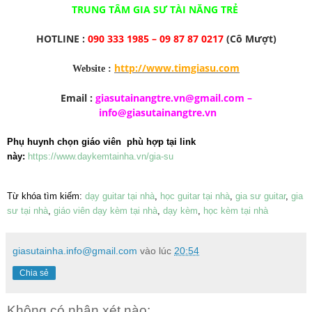
TRUNG TÂM GIA SƯ TÀI NĂNG TRẺ
HOTLINE :
090 333 1985 – 09 87 87 0217
(Cô Mượt)
http://www.timgiasu.com
Website :
Email :
giasutainangtre.vn@gmail.com
–
info@giasutainangtre.vn
Phụ huynh chọn giáo viên phù hợp tại link
này:
https://www.daykemtainha.vn/gia-su
Từ khóa tìm kiếm:
dạy guitar tại nhà
,
học guitar tại nhà
,
gia sư guitar
,
gia
sư tại nhà
,
giáo viên dạy kèm tại nhà
,
dạy kèm
,
học kèm tại nhà
giasutainha.info@gmail.com
vào lúc
20:54
Chia sẻ
Không có nhận xét nào: