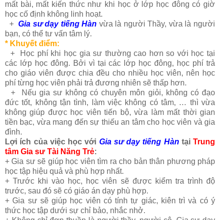
mất bài, mất kiến thức như khi học ở lớp học đông có giờ
học cố định không linh hoạt.
+
Gia sư dạy tiếng Hàn
vừa là người Thầy, vừa là người
bạn, có thể tư vấn tâm lý.
* Khuyết điểm:
+
Học phí khi học gia sư thường cao hơn so với học tại
các lớp học đông. Bởi vì tại các lớp học đông, học phí trả
cho giáo viên được chia đều cho nhiều học viên, nên học
phí từng học viên phải trả đương nhiên sẽ thấp hơn.
+
Nếu gia sư không có chuyên môn giỏi, không có đạo
đức tốt, không tận tình, làm việc không có tâm, … thì vừa
không giúp được học viên tiến bộ, vừa làm mất thời gian
tiền bạc, vừa mang đến sự thiếu an tâm cho học viên và gia
đình.
Lợi ích của việc học với
Gia sư dạy tiếng Hàn
tại
Trung
tâm Gia sư Tài Năng Trẻ
:
+ Gia sư sẽ giúp học viên tìm ra cho bản thân phương pháp
học tập hiệu quả và phù hợp nhất.
+ Trước khi vào học, học viên sẽ được kiểm tra trình độ
trước, sau đó sẽ có giáo án dạy phù hợp.
+ Gia sư sẽ giúp học viên có tính tự giác, kiên trì và có ý
thức học tập dưới sự chỉ bảo, nhắc nhở.