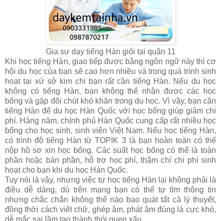
Gia sư dạy tiếng Hàn giỏi tại quận 11
Khi học tiếng Hàn, giao tiếp được bằng ngôn ngữ này thì cơ
hội du học của bạn sẽ cao hơn nhiều và trong quá trình sinh
hoạt tại xứ sở kim chi bạn rất cần tiếng Hàn. Nếu du học
không có tiếng Hàn, bạn không thể nhận được các học
bổng và gặp đôi chút khó khăn trong du học. Vì vậy, bạn cần
tiếng Hàn để du học Hàn Quốc với học bổng giúp giảm chi
phí. Hàng năm, chính phủ Hàn Quốc cung cấp rất nhiều học
bổng cho học sinh, sinh viên Việt Nam. Nếu học tiếng Hàn,
có trình độ tiếng Hàn từ TOPIK 3 là bạn hoàn toàn có thể
nộp hồ sơ xin học bổng. Các suất học bổng có thể là toàn
phần hoặc bán phần, hỗ trợ học phí, thậm chí chi phí sinh
hoạt cho bạn khi du học Hàn Quốc.
Tuy nói là vậy, nhưng việc tự học tiếng Hàn lại không phải là
điều dễ dàng, dù trên mạng bạn có thể tự tìm thông tin
nhưng chắc chắn không thể nào bao quát tất cả lý thuyết,
đồng thời cách viết chữ, ghép âm, phát âm đúng là cực khó,
dễ mắc sai lầm tạo thành thói quen xấu.