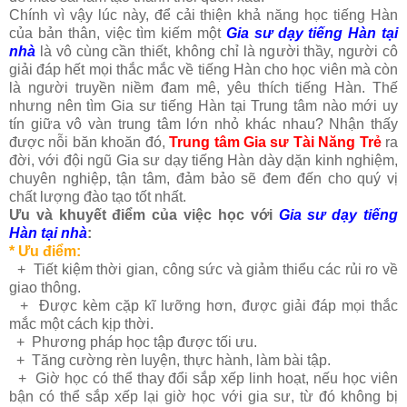
Chính vì vậy lúc này, để cải thiện khả năng học tiếng Hàn
của bản thân, việc tìm kiếm một
Gia sư dạy tiếng Hàn tại
nhà
là vô cùng cần thiết, không chỉ là người thầy, người cô
giải đáp hết mọi thắc mắc về tiếng Hàn cho học viên mà còn
là người truyền niềm đam mê, yêu thích tiếng Hàn.
Thế
nhưng nên tìm Gia sư tiếng Hàn tại Trung tâm nào mới uy
tín giữa vô vàn trung tâm lớn nhỏ khác nhau? Nhận thấy
được nỗi băn khoăn đó,
Trung tâm Gia sư Tài Năng Trẻ
ra
đời, với đội ngũ Gia sư dạy tiếng Hàn dày dặn kinh nghiệm,
chuyên nghiệp, tận tâm, đảm bảo sẽ đem đến cho quý vị
chất lượng đào tạo tốt nhất.
Ưu và khuyết điểm của việc học với
Gia sư dạy tiếng
Hàn tại nhà
:
* Ưu điểm:
+
Tiết kiệm thời gian, công sức và giảm thiểu các rủi ro về
giao thông.
+
Được kèm cặp kĩ lưỡng hơn, được giải đáp mọi thắc
mắc một cách kịp thời.
+
Phương pháp học tập được tối ưu.
+
Tăng cường rèn luyện, thực hành, làm bài tập.
+
Giờ học có thể thay đổi sắp xếp linh hoạt, nếu học viên
bận có thể sắp xếp lại giờ học với gia sư, từ đó không bị