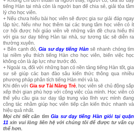
+ Không chỉ đơn thuần là người thầy, người cô, Gia sư dạy
tiếng Hàn tại nhà còn là người bạn để chia sẻ, giải tỏa tâm
lý cho học viên.
+ Nếu chưa hiểu bài học viên sẽ được gia sư giải đáp ngay
lập tức. Nếu như học thêm tại các trung tâm học viên có ít
cơ hội được hỏi giáo viên về những vấn đề chưa hiểu thì
với gia sư dạy tiếng Hàn tại nhà, sự tương tác sẽ diễn ra
thường xuyên.
+ Bên cạnh đó,
Gia sư dạy tiếng Hàn
sẽ nhanh chóng tìm
lại niềm yêu thích tiếng Hàn cho học viên, biến việc học
không còn là áp lực như trước đó.
+ Ngoài ra, đối với những bạn có nền tảng tiếng Hàn tốt, gia
sư sẽ giúp các bạn đào sâu kiến thức thông qua nhiều
phương pháp phân tích tiếng Hàn mới và lạ.
Khi đến với
Gia sư Tài Năng Trẻ
, học viên sẽ chủ động sắp
xếp thời gian phù hợp với công việc của mình. Học viên có
thể yêu cầu gia sư dạy tập trung vào lĩnh vực mình đang
công tác nhằm giúp học viên tiếp cận kiến thức nhanh và
hiệu quả nhất.
Mọi chi tiết cần tìm
Gia sư dạy tiếng Hàn giỏi tại quận
11
xin vui lòng liên hệ với chúng tôi để được tư vấn cụ
thể hơn.