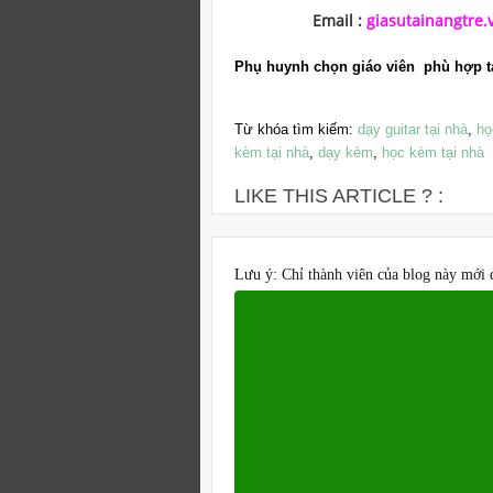
Email :
giasutainangtre
Phụ huynh chọn giáo viên phù hợp tạ
Từ khóa tìm kiếm:
dạy guitar tại nhà
,
họ
kèm tại nhà
,
dạy kèm
,
học kèm tại nhà
LIKE THIS ARTICLE ? :
Lưu ý: Chỉ thành viên của blog này mới 