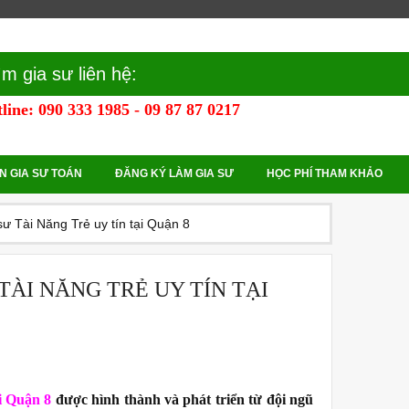
ìm gia sư liên hệ:
line: 090 333 1985 - 09 87 87 0217
N GIA SƯ TOÁN
ĐĂNG KÝ LÀM GIA SƯ
HỌC PHÍ THAM KHẢO
sư Tài Năng Trẻ uy tín tại Quận 8
TÀI NĂNG TRẺ UY TÍN TẠI
i Quận 8
được hình thành và phát triển từ đội ngũ