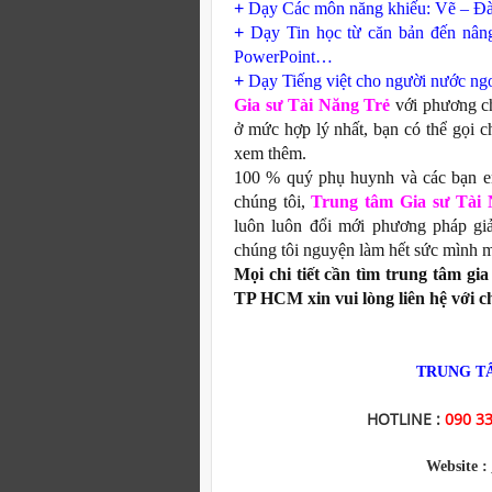
+
Dạy Các môn năng khiếu: Vẽ – 
+
Dạy Tin học từ căn bản đến nâng
PowerPoint…
+
Dạy Tiếng việt cho người nước ngo
Gia sư Tài Năng Trẻ
với phương 
ở mức hợp lý nhất, bạn có thể gọi c
xem thêm.
100 % quý phụ huynh và các bạn em
chúng tôi,
Trung tâm Gia sư Tài 
luôn luôn đổi mới phương pháp gi
chúng tôi nguyện làm hết sức mình ma
Mọi chi tiết cần
tìm trung tâm gia
TP HCM xin vui lòng liên hệ với c
TRUNG TÂ
HOTLINE :
090 33
Website :