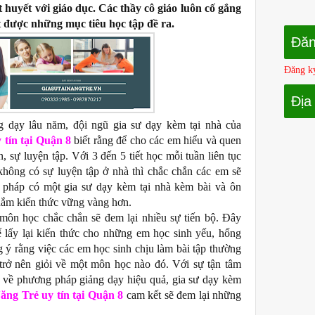
 huyết với giáo dục. Các thầy cô giáo luôn cố gắng
ạt được những mục tiêu học tập đề ra.
Đăn
Đăng ký
Địa
g dạy lâu năm, đội ngũ
gia sư dạy kèm tại nhà
của
 tín tại Quận 8
biết rằng để cho các em hiểu và quen
, sự luyện tập. Với 3 đến 5 tiết học mỗi tuần liên tục
hông có sự luyện tập ở nhà thì chắc chắn các em sẽ
i pháp có một
gia sư dạy kèm tại nhà
kèm bài và ôn
nắm kiến thức vững vàng hơn.
môn học chắc chắn sẽ đem lại nhiều sự tiến bộ. Đây
 lấy lại kiến thức cho những em học sinh yếu, hổng
g ý rằng việc các em học sinh chịu làm bài tập thường
trở nên giỏi về một môn học nào đó. Với sự tận tâm
m về phương pháp giảng dạy hiệu quả,
gia sư dạy kèm
ăng Trẻ uy tín tại Quận 8
cam kết sẽ đem lại những