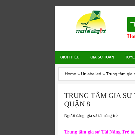
T
Hot
GIỚI THIỆU
GIA SƯ TOÁN
TUYỂ
Home
»
Unlabelled
»
Trung tâm gia 
TRUNG TÂM GIA SƯ 
QUẬN 8
Người đăng:
gia sư tài năng trẻ
Trung tâm gia sư Tài Năng Trẻ tạ