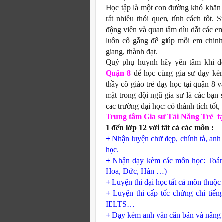
Học tập là một con đường khó khăn
rất nhiều thói quen, tính cách tốt
động viên và quan tâm dìu dắt các e
luôn cố gắng để giúp mỗi em chin
giang, thành đạt.
Quý phụ huynh hãy yên tâm khi 
Quận 8
để học cùng gia sư dạy kèm 
thầy cô giáo trẻ dạy học tại quận 8
mặt trong đội ngũ gia sư là các bạn 
các trường đại học: có thành tích tốt
Trung tâm Gia sư Tài Năng Trẻ t
1 đến lớp 12 với tất cả các môn :
+
Nhận luyện chữ đẹp, chính tả, anh 
học.
+
Nhận dạy kèm các môn học: Toán,
Hoa, Đức, Hàn …)
+
Luyện thi đại học tất cả môn thuộ
+
Luyện thi cấp tốc chứng chỉ tiến
IELTS…
+
Dạy kèm anh văn căn bản và nâng c