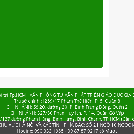
ỏi tại Tp.HCM
· VĂN PHÒNG TƯ VẤN PHÁT TRIỂN GIÁO DỤC GIA 
Trụ sở chính :1269/17 Phạm Thế Hiển, P. 5, Quận 8
CHI NHÁNH: Số 20, đường 20, P. Bình Trưng Đông, Quận 2
CHI NHÁNH: 327/80 Phan Huy Ích, P. 14, Quận Gò Vấp
/137 đường Phạm Hùng, Bình Hưng, Bình Chánh, TP.HCM (Gần 
HU VỰC HÀ NỘI VÀ CÁC TỈNH PHÍA BẮC: SỐ 21 NGÕ 10 NGỌC K
Hotline: 090 333 1985 - 09 87 87 0217 cô Mượt