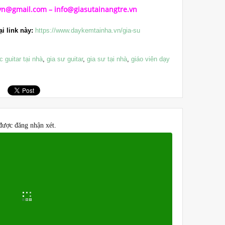
.vn@gmail.com
–
info@giasutainangtre.vn
i link này:
https://www.daykemtainha.vn/gia-su
c guitar tại nhà
,
gia sư guitar
,
gia sư tại nhà
,
giáo viên dạy
được đăng nhận xét.