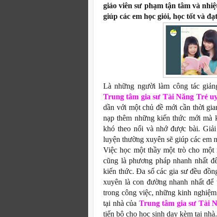
giáo viên sư phạm tận tâm và nhiệt
giúp các em học giỏi, học tốt và đ
Là những người làm công tác giản
Trung tâm gia sư Tài Năng Trẻ uy
dần với một chủ đề mới cần thời gian
nạp thêm những kiến thức mới mà k
khó theo nổi và nhớ được bài. Giả
luyện thường xuyên sẽ giúp các em 
Việc học một thầy một trò cho một 
cũng là phương pháp nhanh nhất để
kiến thức. Đa số các gia sư đều đồn
xuyên là con đường nhanh nhất để 
trong công việc, những kinh nghiệ
tại nhà
của
Trung tâm gia sư Tài N
tiến bộ cho học sinh dạy kèm tại nhà.