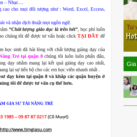
Đàn – Nhạc…
 cao cho mọi đối tượng như : Word, Excel, Eccess,
ài và nhận dịch thuật mọi ngôn ngữ.
châm
“Chất lượng giáo dục là trên hết”
, học phí luôn
ho chúng tôi để được tư vấn hoặc click
TẠI ĐÂY
để
 học sinh đã hài lòng với chất lượng giảng dạy của
Năng Trẻ tại quận 8
chúng tôi luôn luôn phấn đấu,
ảng dạy nhằm mang lại kết quả giảng dạy cao nhất,
Gia
ng lại sự tiến bộ cho các em học viên nhanh nhất .
 sư dạy kèm tại quận 8
và khắp các quận huyện ở
húng tôi để được tư vấn cụ thể hơn.
M GIA SƯ TÀI NĂNG TRẺ
3 1985 – 09 87 87 0217
(Cô Mượt)
http://www.timgiasu.com