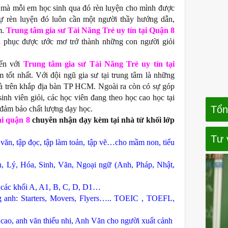
 mà mỗi em học sinh qua đó rèn luyện cho mình được
. Sự rèn luyện đó luôn cần một người thầy hướng dẫn,
m.
Trung tâm gia sư Tài Năng Trẻ uy tín tại Quận 8
h phục được ước mơ trở thành những con người giỏi
đến với
Trung tâm gia sư Tài Năng Trẻ uy tín tại
tốt nhất. Với đội ngũ gia sư tại trung tâm là những
 và trên khắp địa bàn TP HCM. Ngoài ra còn có sự góp
sinh viên giỏi, các học viên đang theo học cao học tại
Tổn
, đảm bảo chất lượng dạy học.
ại quận 8
chuyên nhận dạy kèm tại nhà từ khối lớp
Tư 
văn, tập đọc, tập làm toán, tập vẽ…cho mầm non, tiểu
 Lý, Hóa, Sinh, Văn, Ngoại ngữ (Anh, Pháp, Nhật,
c các khối A, A1, B, C, D, D1…
g anh: Starters, Movers, Flyers….. TOEIC , TOEFL,
ao, anh văn thiếu nhi, Anh Văn cho người xuất cảnh