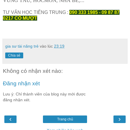
VŨNG TÀU, HOCMON, NHÀ BÈ,...
TƯ VẤN HỌC TIẾNG TRUNG :
090 333 1985 - 09 87 87
0217 CÔ MƯỢT
gia sư tài năng trẻ
vào lúc
23:19
Chia sẻ
Không có nhận xét nào:
Đăng nhận xét
Lưu ý: Chỉ thành viên của blog này mới được
đăng nhận xét.
‹
›
Trang chủ